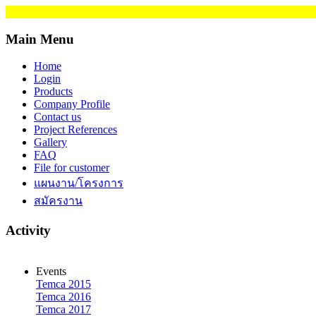
Main Menu
Home
Login
Products
Company Profile
Contact us
Project References
Gallery
FAQ
File for customer
แผนงาน/โครงการ
สมัครงาน
Activity
Events
Temca 2015
Temca 2016
Temca 2017